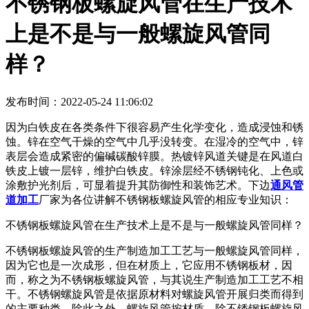
不锈钢板螺旋风管在生产技术
上是不是与一般螺旋风管同
样？
发布时间：2022-05-24 11:06:02
因为白铁皮在各类条件下很容易产生化学变化，造成浸蚀和锈
蚀。锌在空气干燥的空气中几乎没转变。在湿冷的空气中，锌
表层会造成紧密的偏碱碳酸锌膜。热镀锌风道关键是在风道白
铁皮上镀一层锌，维护白铁皮。锌涂层经不锈钢钝化、上色或
涂敷护光剂后，可显着提升其防御性和装饰艺术。下边
通风管
道加工
厂家为各位讲解不锈钢板螺旋风管的相应专业知识：
不锈钢板螺旋风管在生产技术上是不是与一般螺旋风管同样？
不锈钢板螺旋风管的生产制造加工工艺与一般螺旋风管同样，
因为它也是一次成形，但在材质上，它应用不锈钢板材，因
而，称之为不锈钢板螺旋风管，与其说生产制造加工工艺不相
干。不锈钢螺旋风管是依据原材料对螺旋风管开展归类而得到
的主要种类。除此之外，螺旋风管按材质，除不锈钢板螺旋风