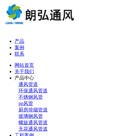
产品
案例
联系
网站首页
关于我们
产品中心
通风管道
环保通风管道
不锈钢风管
pp风管
厨房排烟管道
玻璃钢风管
螺旋通风管道
无花通风管道
工程案例