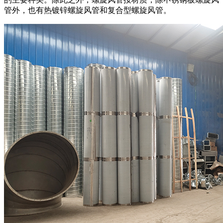
管外，也有热镀锌螺旋风管和复合型螺旋风管。