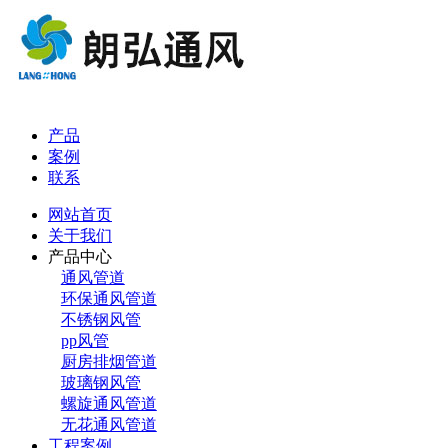
产品
案例
联系
网站首页
关于我们
产品中心
通风管道
环保通风管道
不锈钢风管
pp风管
厨房排烟管道
玻璃钢风管
螺旋通风管道
无花通风管道
工程案例