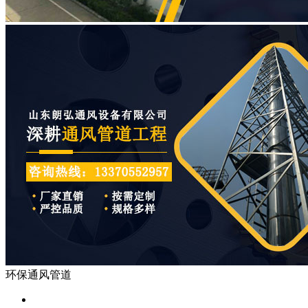
环保通风管道